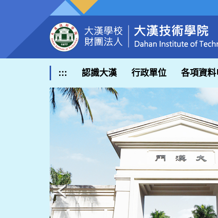
跳
到
主
要
內
容
區
:::
認識大漢
行政單位
各項資料