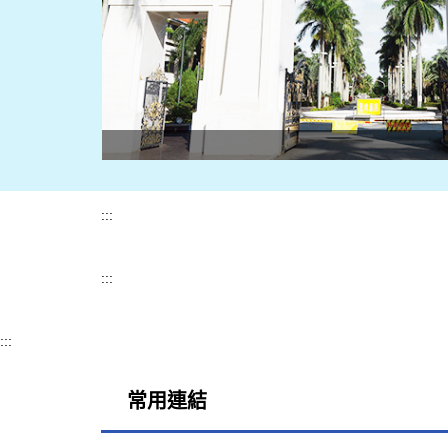
:::
:::
:::
常用連結